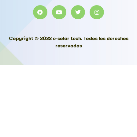
Copyright © 2022 e-solar tech. Todos los derechos
reservados