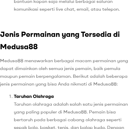
bantuan kapan saja melalui berbagai saluran
komunikasi seperti live chat, email, atau telepon.
Jenis Permainan yang Tersedia di
Medusa88
Medusa88 menawarkan berbagai macam permainan yang
dapat dimainkan oleh semua jenis pemain, baik pemula
maupun pemain berpengalaman. Berikut adalah beberapa
jenis permainan yang bisa Anda nikmati di Medusa88:
Taruhan Olahraga
Taruhan olahraga adalah salah satu jenis permainan
yang paling populer di Medusa88. Pemain bisa
bertaruh pada berbagai cabang olahraga seperti
sepak bola, basket, tenis, dan balap kuda. Dengan