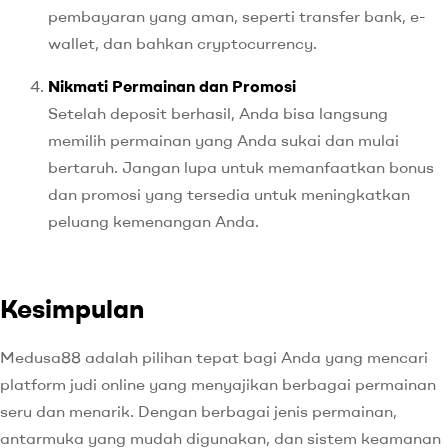
pembayaran yang aman, seperti transfer bank, e-
wallet, dan bahkan cryptocurrency.
Nikmati Permainan dan Promosi
Setelah deposit berhasil, Anda bisa langsung
memilih permainan yang Anda sukai dan mulai
bertaruh. Jangan lupa untuk memanfaatkan bonus
dan promosi yang tersedia untuk meningkatkan
peluang kemenangan Anda.
Kesimpulan
Medusa88 adalah pilihan tepat bagi Anda yang mencari
platform judi online yang menyajikan berbagai permainan
seru dan menarik. Dengan berbagai jenis permainan,
antarmuka yang mudah digunakan, dan sistem keamanan