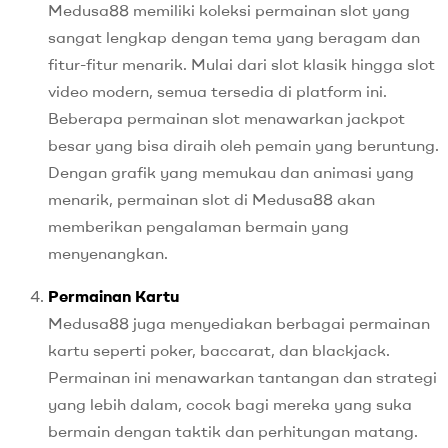
Medusa88 memiliki koleksi permainan slot yang
sangat lengkap dengan tema yang beragam dan
fitur-fitur menarik. Mulai dari slot klasik hingga slot
video modern, semua tersedia di platform ini.
Beberapa permainan slot menawarkan jackpot
besar yang bisa diraih oleh pemain yang beruntung.
Dengan grafik yang memukau dan animasi yang
menarik, permainan slot di Medusa88 akan
memberikan pengalaman bermain yang
menyenangkan.
Permainan Kartu
Medusa88 juga menyediakan berbagai permainan
kartu seperti poker, baccarat, dan blackjack.
Permainan ini menawarkan tantangan dan strategi
yang lebih dalam, cocok bagi mereka yang suka
bermain dengan taktik dan perhitungan matang.