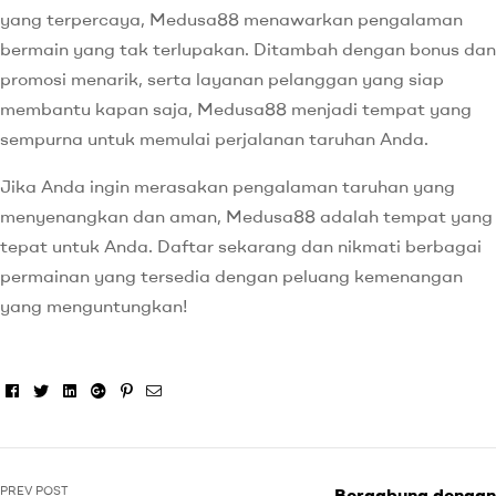
yang terpercaya, Medusa88 menawarkan pengalaman
bermain yang tak terlupakan. Ditambah dengan bonus dan
promosi menarik, serta layanan pelanggan yang siap
membantu kapan saja, Medusa88 menjadi tempat yang
sempurna untuk memulai perjalanan taruhan Anda.
Jika Anda ingin merasakan pengalaman taruhan yang
menyenangkan dan aman, Medusa88 adalah tempat yang
tepat untuk Anda. Daftar sekarang dan nikmati berbagai
permainan yang tersedia dengan peluang kemenangan
yang menguntungkan!
Facebook
Twitter
Linkedin
Google+
Pinterest
Email
PREV POST
Bergabung dengan