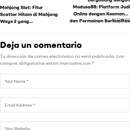
Medusa88: Platform Judi
Mahjong Slot: Fitur
Online dengan Keamanan
Scatter Hitam di Mahjong
NEXT POST
dan Permainan Berkualitas
Ways 2 yang
Menguntungkan
Deja un comentario
Tu dirección de correo electrónico no será publicada.
Los
campos obligatorios están marcados con
*