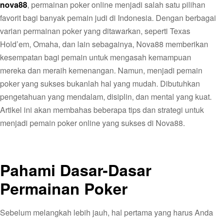
nova88
, permainan poker online menjadi salah satu pilihan
favorit bagi banyak pemain judi di Indonesia. Dengan berbagai
varian permainan poker yang ditawarkan, seperti Texas
Hold’em, Omaha, dan lain sebagainya, Nova88 memberikan
kesempatan bagi pemain untuk mengasah kemampuan
mereka dan meraih kemenangan. Namun, menjadi pemain
poker yang sukses bukanlah hal yang mudah. Dibutuhkan
pengetahuan yang mendalam, disiplin, dan mental yang kuat.
Artikel ini akan membahas beberapa tips dan strategi untuk
menjadi pemain poker online yang sukses di Nova88.
Pahami Dasar-Dasar
Permainan Poker
Sebelum melangkah lebih jauh, hal pertama yang harus Anda