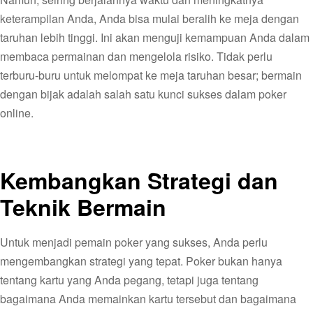
keterampilan Anda, Anda bisa mulai beralih ke meja dengan
taruhan lebih tinggi. Ini akan menguji kemampuan Anda dalam
membaca permainan dan mengelola risiko. Tidak perlu
terburu-buru untuk melompat ke meja taruhan besar; bermain
dengan bijak adalah salah satu kunci sukses dalam poker
online.
Kembangkan Strategi dan
Teknik Bermain
Untuk menjadi pemain poker yang sukses, Anda perlu
mengembangkan strategi yang tepat. Poker bukan hanya
tentang kartu yang Anda pegang, tetapi juga tentang
bagaimana Anda memainkan kartu tersebut dan bagaimana