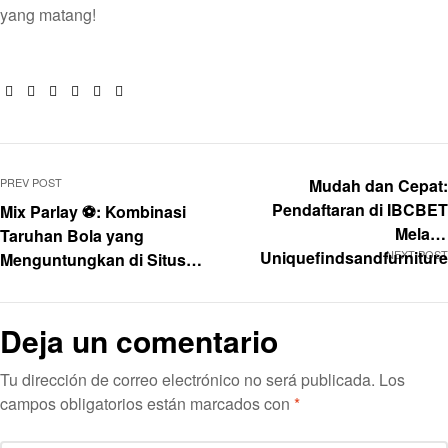
yang matang!
Facebook
Twitter
Linkedin
Google+
Pinterest
Email
PREV POST
Mudah dan Cepat:
Pendaftaran di IBCBET
Mix Parlay ⚽️: Kombinasi
Melalui
Taruhan Bola yang
Uniquefindsandfurniture
NEXT POST
Menguntungkan di Situs
yang Tanpa Ribet
Terpercaya
Deja un comentario
Tu dirección de correo electrónico no será publicada.
Los
campos obligatorios están marcados con
*