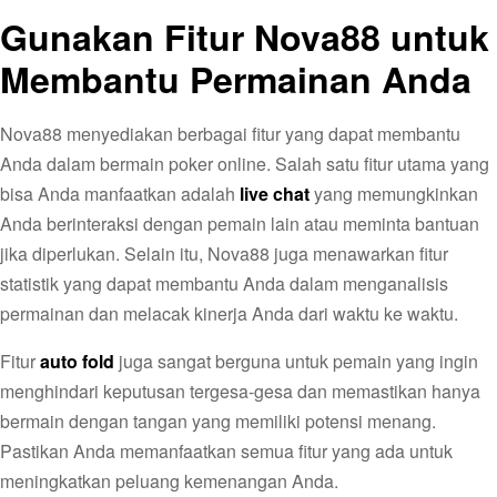
Gunakan Fitur Nova88 untuk
Membantu Permainan Anda
Nova88 menyediakan berbagai fitur yang dapat membantu
Anda dalam bermain poker online. Salah satu fitur utama yang
bisa Anda manfaatkan adalah
live chat
yang memungkinkan
Anda berinteraksi dengan pemain lain atau meminta bantuan
jika diperlukan. Selain itu, Nova88 juga menawarkan fitur
statistik yang dapat membantu Anda dalam menganalisis
permainan dan melacak kinerja Anda dari waktu ke waktu.
Fitur
auto fold
juga sangat berguna untuk pemain yang ingin
menghindari keputusan tergesa-gesa dan memastikan hanya
bermain dengan tangan yang memiliki potensi menang.
Pastikan Anda memanfaatkan semua fitur yang ada untuk
meningkatkan peluang kemenangan Anda.