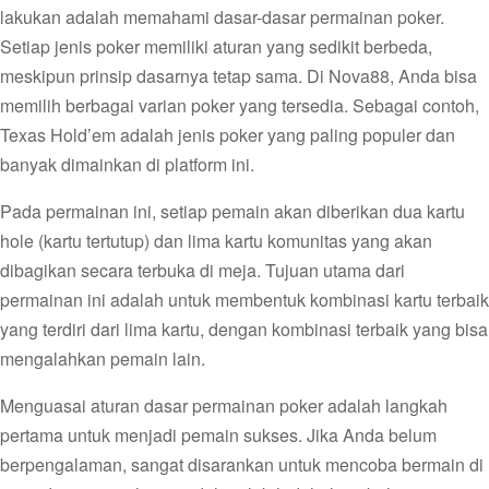
lakukan adalah memahami dasar-dasar permainan poker.
Setiap jenis poker memiliki aturan yang sedikit berbeda,
meskipun prinsip dasarnya tetap sama. Di Nova88, Anda bisa
memilih berbagai varian poker yang tersedia. Sebagai contoh,
Texas Hold’em adalah jenis poker yang paling populer dan
banyak dimainkan di platform ini.
Pada permainan ini, setiap pemain akan diberikan dua kartu
hole (kartu tertutup) dan lima kartu komunitas yang akan
dibagikan secara terbuka di meja. Tujuan utama dari
permainan ini adalah untuk membentuk kombinasi kartu terbaik
yang terdiri dari lima kartu, dengan kombinasi terbaik yang bisa
mengalahkan pemain lain.
Menguasai aturan dasar permainan poker adalah langkah
pertama untuk menjadi pemain sukses. Jika Anda belum
berpengalaman, sangat disarankan untuk mencoba bermain di