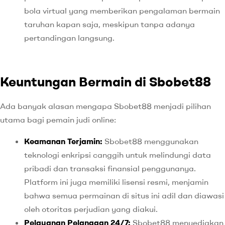
bola virtual yang memberikan pengalaman bermain
taruhan kapan saja, meskipun tanpa adanya
pertandingan langsung.
Keuntungan Bermain di Sbobet88
Ada banyak alasan mengapa Sbobet88 menjadi pilihan
utama bagi pemain judi online:
Keamanan Terjamin:
Sbobet88 menggunakan
teknologi enkripsi canggih untuk melindungi data
pribadi dan transaksi finansial penggunanya.
Platform ini juga memiliki lisensi resmi, menjamin
bahwa semua permainan di situs ini adil dan diawasi
oleh otoritas perjudian yang diakui.
Pelayanan Pelanggan 24/7:
Sbobet88 menyediakan