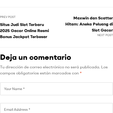
PREV POST
Maxwin dan Scatter
Hitam: Aneka Peluang di
Situs Judi Slot Terbaru
Slot Gacor
2025 Gacor Online Resmi
NEXT POST
Bonus Jackpot Terbesar
Deja un comentario
Tu dirección de correo electrónico no será publicada.
Los
campos obligatorios están marcados con
*