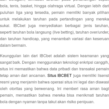
bola, tenis, basket, hingga olahraga virtual. Dengan lebih dari
puluhan liga yang tersedia, pemain memiliki banyak pilihan
untuk melakukan taruhan pada pertandingan yang mereka
sukai. IBCbet juga menyediakan berbagai jenis taruhan,
seperti taruhan bola langsung (live betting), taruhan over/under,
dan taruhan handicap, yang menambah variasi dan keseruan
dalam bermain.
Keunggulan lain dari IBCbet adalah sistem keamanan yang
sangat baik. Dengan menggunakan teknologi enkripsi canggih,
situs ini memastikan bahwa data pribadi dan transaksi pemain
tetap aman dari ancaman.
Situs IBCBET
juga memiliki lisensi
resmi yang menjamin bahwa operasi situs ini legal dan diawasi
oleh otoritas yang berwenang. Ini memberi rasa aman bagi
pemain, memastikan bahwa mereka bisa menikmati taruhan
bola dengan nyaman tanpa takut akan risiko penipuan.