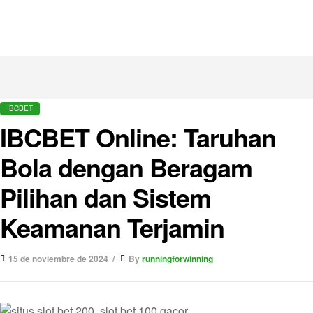
IBCBET
IBCBET Online: Taruhan
Bola dengan Beragam
Pilihan dan Sistem
Keamanan Terjamin
15 de noviembre de 2024
By
runningforwinning