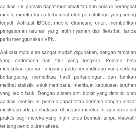
aplikasi ini, pemain dapat menikmati taruhan bola di perangkat
mobile mereka tanpa terhambat oleh pemblokiran yang sering
terjadi. Aplikasi IBCbet mobile dirancang untuk memberikan
pengalaman taruhan yang lebih nyaman dan fleksibel, tanpa
perlu menggunakan VPN.
Aplikasi mobile ini sangat mudah digunakan, dengan tampilan
yang sederhana dan fitur yang lengkap. Pemain bisa
melakukan taruhan langsung pada pertandingan yang sedang
berlangsung, memeriksa hasil pertandingan, dan bahkan
melihat statistik untuk membantu membuat keputusan taruhan
yang lebih baik. Dengan sistem anti blokir yang dimiliki oleh
aplikasi mobile ini, pemain dapat tetap bermain dengan lancar
meskipun ada pembatasan di negara mereka. Ini adalah solusi
praktis bagi mereka yang ingin terus bermain tanpa khawatir
tentang pemblokiran akses.