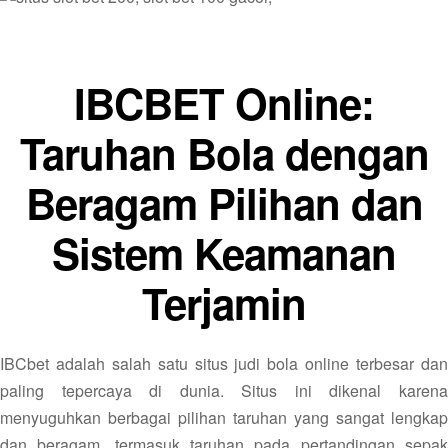
IBCBET Online:
Taruhan Bola dengan
Beragam Pilihan dan
Sistem Keamanan
Terjamin
IBCbet adalah salah satu situs judi bola online terbesar dan
paling tepercaya di dunia. Situs ini dikenal karena
menyuguhkan berbagai pilihan taruhan yang sangat lengkap
dan beragam, termasuk taruhan pada pertandingan sepak