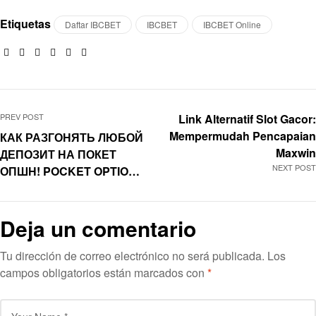
Etiquetas
Daftar IBCBET
IBCBET
IBCBET Online
Facebook
Twitter
Linkedin
Google+
Pinterest
Email
PREV POST
Link Alternatif Slot Gacor:
Mempermudah Pencapaian
КАК РАЗГОНЯТЬ ЛЮБОЙ
Maxwin
ДЕПОЗИТ НА ПОКЕТ
NEXT POST
ОПШН! POCKET OPTION
СТРАТЕГИЯ ОБУЧЕНИЕ
смотреть видео онлайн
Deja un comentario
от «DANIL TRADE» в
хорошем качестве,
опубликованное 19
Tu dirección de correo electrónico no será publicada.
Los
января 2026 года в
campos obligatorios están marcados con
*
21:53:28 00:06:30