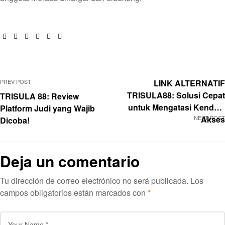
Facebook
Twitter
Linkedin
Google+
Pinterest
Email
PREV POST
LINK ALTERNATIF
TRISULA88: Solusi Cepat
TRISULA 88: Review
untuk Mengatasi Kendala
Platform Judi yang Wajib
NEXT POST
Akses
Dicoba!
Deja un comentario
Tu dirección de correo electrónico no será publicada.
Los
campos obligatorios están marcados con
*