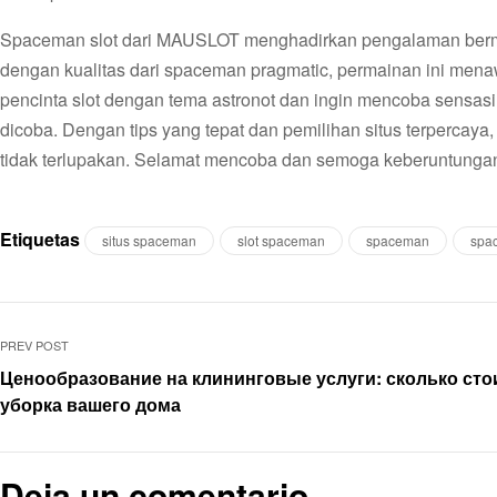
Spaceman slot dari MAUSLOT menghadirkan pengalaman berma
dengan kualitas dari spaceman pragmatic, permainan ini me
pencinta slot dengan tema astronot dan ingin mencoba sensas
dicoba. Dengan tips yang tepat dan pemilihan situs terpercay
tidak terlupakan. Selamat mencoba dan semoga keberuntungan
Etiquetas
situs spaceman
slot spaceman
spaceman
spa
PREV POST
Ценообразование на клининговые услуги: сколько сто
уборка вашего дома
Deja un comentario