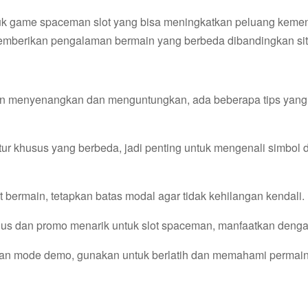
k game spaceman slot yang bisa meningkatkan peluang keme
mberikan pengalaman bermain yang berbeda dibandingkan situ
n menyenangkan dan menguntungkan, ada beberapa tips yang
ur khusus yang berbeda, jadi penting untuk mengenali simbol
bermain, tetapkan batas modal agar tidak kehilangan kendali.
 dan promo menarik untuk slot spaceman, manfaatkan denga
n mode demo, gunakan untuk berlatih dan memahami permai