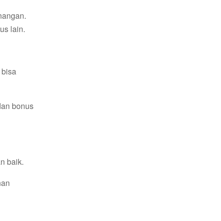
nangan.
s lain.
 bisa
 dan bonus
n baik.
nan