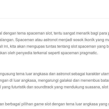
l dengan tema spaceman slot, tentu sangat menarik bagi par
alangan. Spaceman atau astronot menjadi sosok ikonik yang 
li ini, kita akan mengupas tuntas tentang slot spaceman yang 
kan oleh penyedia terkenal seperti spaceman pragmatic.
engusung tema luar angkasa dan astronot sebagai karakter uta
angan di luar angkasa, mengarungi galaksi dan menembus bata
l yang futuristik dan soundtrack yang mendukung suasana, slo
n berbagai pilihan game slot dengan tema luar angkasa yan