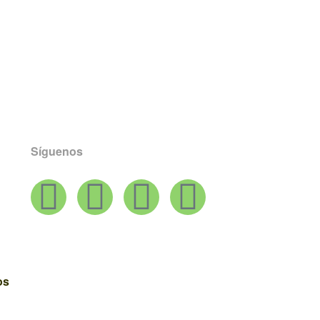
Síguenos
os