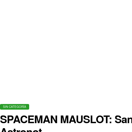
SIN CATEGORÍA
SPACEMAN MAUSLOT: Sang
Astronot