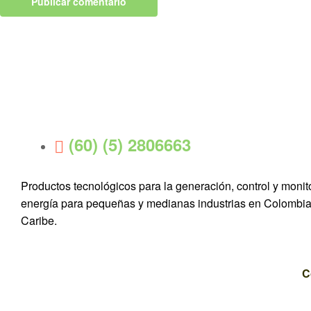
(60) (5) 2806663
Productos tecnológicos para la generación, control y monit
energía para pequeñas y medianas industrias en Colombia 
Caribe.
C