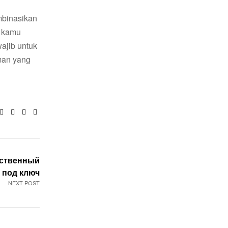
mbinasikan
a kamu
ajib untuk
aman yang
book
itter
Linkedin
Google+
Pinterest
Email
ественный
 под ключ
NEXT POST