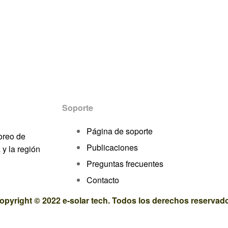
Soporte
Página de soporte
oreo de
Publicaciones
y la región
Preguntas frecuentes
Contacto
opyright © 2022 e-solar tech. Todos los derechos reservad