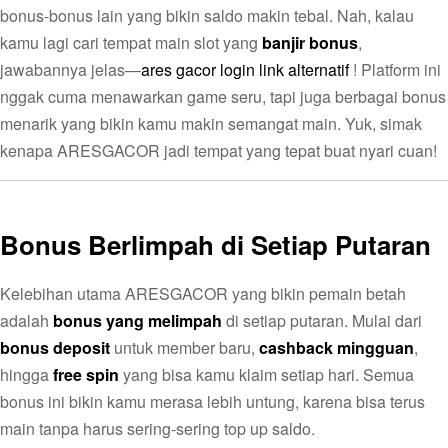
bonus-bonus lain yang bikin saldo makin tebal. Nah, kalau
kamu lagi cari tempat main slot yang
banjir bonus
,
jawabannya jelas—
ares gacor login link alternatif
! Platform ini
nggak cuma menawarkan game seru, tapi juga berbagai bonus
menarik yang bikin kamu makin semangat main. Yuk, simak
kenapa ARESGACOR jadi tempat yang tepat buat nyari cuan!
Bonus Berlimpah di Setiap Putaran
Kelebihan utama ARESGACOR yang bikin pemain betah
adalah
bonus yang melimpah
di setiap putaran. Mulai dari
bonus deposit
untuk member baru,
cashback mingguan
,
hingga
free spin
yang bisa kamu klaim setiap hari. Semua
bonus ini bikin kamu merasa lebih untung, karena bisa terus
main tanpa harus sering-sering top up saldo.