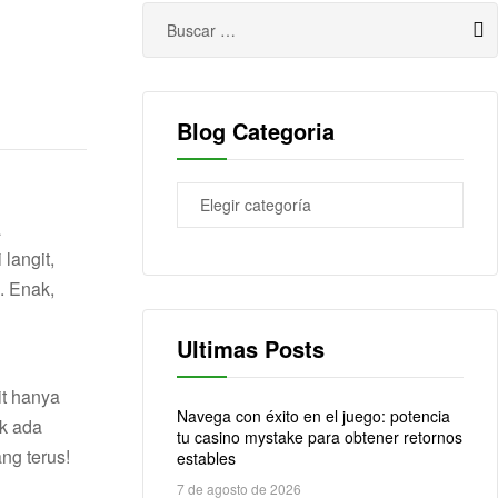
Blog Categoria
a
langit,
. Enak,
Ultimas Posts
it hanya
Navega con éxito en el juego: potencia
ak ada
tu casino mystake para obtener retornos
ng terus!
estables
7 de agosto de 2026