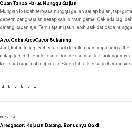
Cuan Tanpa Harus Nunggu Gajian
Mungkin lo udah terbiasa nunggu gajian setiap bulan, tapi gim
dapetin penghasilan setiap kali lo main game. Gak ada lagi 
datang kapan aja. Tentu aja ini jauh lebih asik daripada nung
Ayo, Coba AresGacor Sekarang!
Jadi, kalau lo lagi cari cara buat dapetin cuan tanpa harus ribet
cukup jadi diri sendiri, main, dan nikmatin setiap tantangannya
lagi buat ragu, coba aja dulu. Siapa tahu, lo bisa jadi orang 
Facebook
Twitter
Linkedin
Google+
Pinterest
Email
PREV POST
Aresgacor: Kejutan Datang, Bonusnya Gokil!