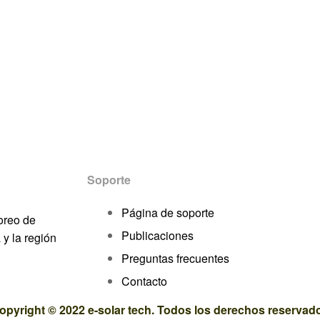
Soporte
Página de soporte
oreo de
Publicaciones
y la región
Preguntas frecuentes
Contacto
opyright © 2022 e-solar tech. Todos los derechos reservad