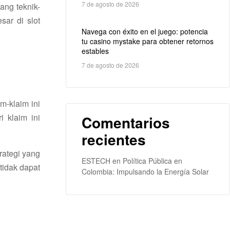
7 de agosto de 2026
ang teknik-
sar di slot
Navega con éxito en el juego: potencia
tu casino mystake para obtener retornos
estables
7 de agosto de 2026
m-klaim ini
 klaim ini
Comentarios
recientes
rategi yang
ESTECH
en
Política Pública en
tidak dapat
Colombia: Impulsando la Energía Solar