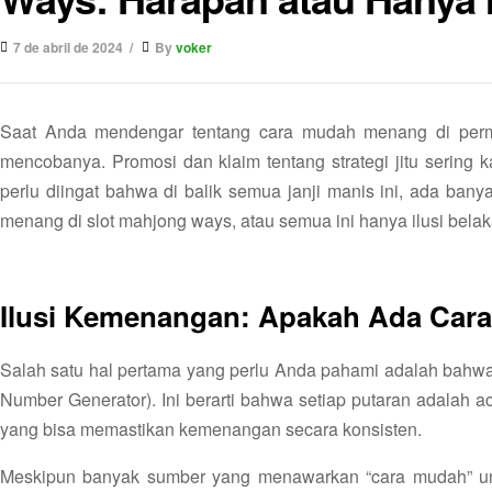
7 de abril de 2024
By
voker
Saat Anda mendengar tentang cara mudah menang di perm
mencobanya. Promosi dan klaim tentang strategi jitu serin
perlu diingat bahwa di balik semua janji manis ini, ada ba
menang di slot mahjong ways, atau semua ini hanya ilusi bela
Ilusi Kemenangan: Apakah Ada Car
Salah satu hal pertama yang perlu Anda pahami adalah bahw
Number Generator). Ini berarti bahwa setiap putaran adalah acak
yang bisa memastikan kemenangan secara konsisten.
Meskipun banyak sumber yang menawarkan “cara mudah” un