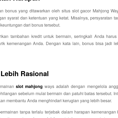
an bonus yang ditawarkan oleh situs slot gacor Mahjong Wa
gan syarat dan ketentuan yang ketat. Misalnya, persyaratan t
 keuntungan dari bonus tersebut.
kan tambahan kredit untuk bermain, seringkali Anda haru
ik kemenangan Anda. Dengan kata lain, bonus bisa jadi le
Lebih Rasional
ermainan
slot mahjong
ways adalah dengan mengelola angg
ilangan sebelum mulai bermain dan patuhi batas tersebut. Ini
kan membantu Anda menghindari kerugian yang lebih besar.
 permainan tanpa terlalu terjebak dalam harapan kemenangan