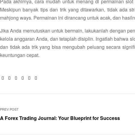
Pada akhirnya, cara mudah untuk menang di permainan slot 
Meskipun banyak tips dan trik yang ditawarkan, tidak ada s
mahjong ways. Permainan ini dirancang untuk acak, dan hasilnya
Jika Anda memutuskan untuk bermain, lakukanlah dengan pend
kelola anggaran Anda, dan tetaplah disiplin. Ingatlah bahwa
dan tidak ada trik yang bisa mengubah peluang secara signif
keuntungan cepat.
Facebook
Twitter
Linkedin
Google+
Pinterest
Email
PREV POST
A Forex Trading Journal: Your Blueprint for Success