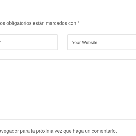
os obligatorios están marcados con
*
navegador para la próxima vez que haga un comentario.