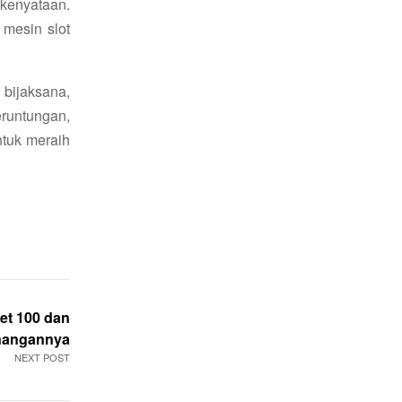
kenyataan.
 mesin slot
 bijaksana,
eruntungan,
ntuk meraih
Bet 100 dan
angannya
NEXT POST