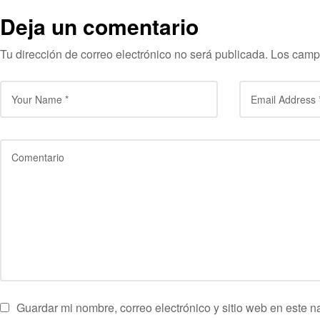
Deja un comentario
Tu dirección de correo electrónico no será publicada.
Los camp
Guardar mi nombre, correo electrónico y sitio web en este 