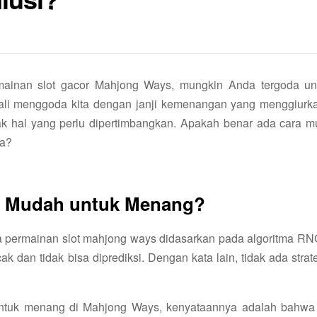
ainan slot gacor Mahjong Ways, mungkin Anda tergoda un
g kali menggoda kita dengan janji kemenangan yang menggiur
nyak hal yang perlu dipertimbangkan. Apakah benar ada cara 
ka?
a Mudah untuk Menang?
a permainan slot mahjong ways didasarkan pada algoritma R
 dan tidak bisa diprediksi. Dengan kata lain, tidak ada strateg
tuk menang di Mahjong Ways, kenyataannya adalah bahwa 