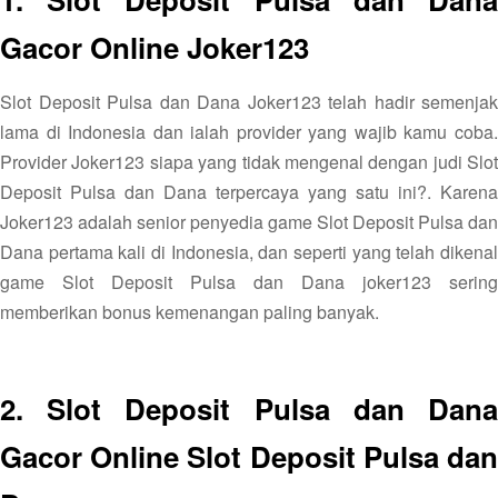
Gacor Online Joker123
Slot Deposit Pulsa dan Dana Joker123 telah hadir semenjak
lama di Indonesia dan ialah provider yang wajib kamu coba.
Provider Joker123 siapa yang tidak mengenal dengan judi Slot
Deposit Pulsa dan Dana terpercaya yang satu ini?. Karena
Joker123 adalah senior penyedia game Slot Deposit Pulsa dan
Dana pertama kali di Indonesia, dan seperti yang telah dikenal
game Slot Deposit Pulsa dan Dana joker123 sering
memberikan bonus kemenangan paling banyak.
2. Slot Deposit Pulsa dan Dana
Gacor Online Slot Deposit Pulsa dan