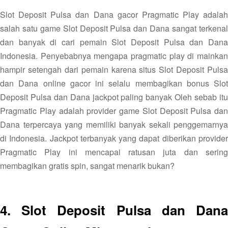
Slot Deposit Pulsa dan Dana gacor Pragmatic Play adalah
salah satu game Slot Deposit Pulsa dan Dana sangat terkenal
dan banyak di cari pemain Slot Deposit Pulsa dan Dana
Indonesia. Penyebabnya mengapa pragmatic play di mainkan
hampir setengah dari pemain karena situs Slot Deposit Pulsa
dan Dana online gacor ini selalu membagikan bonus Slot
Deposit Pulsa dan Dana jackpot paling banyak Oleh sebab itu
Pragmatic Play adalah provider game Slot Deposit Pulsa dan
Dana terpercaya yang memiliki banyak sekali penggemarnya
di Indonesia. Jackpot terbanyak yang dapat diberikan provider
Pragmatic Play ini mencapai ratusan juta dan sering
membagikan gratis spin, sangat menarik bukan?
4. Slot Deposit Pulsa dan Dana