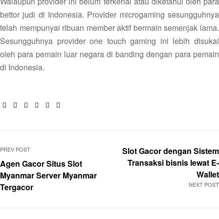
Walaupun provider ini belum terkenal atau diketahui oleh para
bettor judi di Indonesia. Provider microgaming sesungguhnya
telah mempunyai ribuan member aktif bermain semenjak lama.
Sesungguhnya provider one touch gaming ini lebih disukai
oleh para pemain luar negara di banding dengan para pemain
di Indonesia.
Facebook
Twitter
Linkedin
Google+
Pinterest
Email
PREV POST
Slot Gacor dengan Sistem
Transaksi bisnis lewat E-
Agen Gacor Situs Slot
Wallet
Myanmar Server Myanmar
NEXT POST
Tergacor