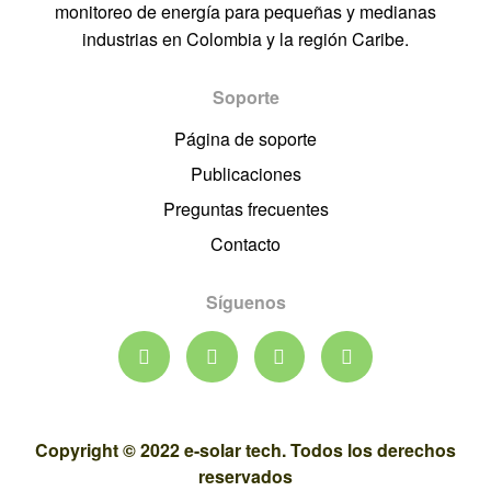
monitoreo de energía para pequeñas y medianas
industrias en Colombia y la región Caribe.
Soporte
Página de soporte
Publicaciones
Preguntas frecuentes
Contacto
Síguenos
Copyright © 2022 e-solar tech. Todos los derechos
reservados