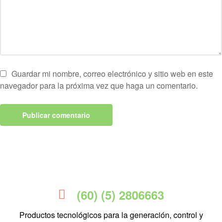
Guardar mi nombre, correo electrónico y sitio web en este
navegador para la próxima vez que haga un comentario.
(60) (5) 2806663
Productos tecnológicos para la generación, control y