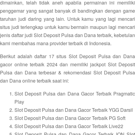
dimainkan, telah tidak aneh apabila permainan ini memiliki
penggemar yang sangat banyak di bandingkan dengan game
taruhan judi daring yang lain. Untuk kamu yang lagi mencari
situs judi terlengkap untuk kamu bermain maupun lagi mencari
jenis daftar judi Slot Deposit Pulsa dan Dana terbaik, kebetulan
kami membahas mana provider terbaik di Indonesia.
Berikut adalah daftar 17 situs Slot Deposit Pulsa dan Dana
gacor online terbaik 2024 dan memiliki jackpot Slot Deposit
Pulsa dan Dana terbesar & rekomendasi Slot Deposit Pulsa
dan Dana online terbaik saat ini:
Slot Deposit Pulsa dan Dana Gacor Terbaik Pragmatic
Play
Slot Deposit Pulsa dan Dana Gacor Terbaik YGG Darsil
Slot Deposit Pulsa dan Dana Gacor Terbaik PG Soft
Slot Deposit Pulsa dan Dana Gacor Terbaik Live22
Slot Deposit Pulsa dan Dana Gacor Terbaik ION Slot