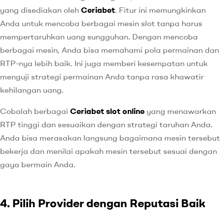
yang disediakan oleh
Ceriabet
. Fitur ini memungkinkan
Anda untuk mencoba berbagai mesin slot tanpa harus
mempertaruhkan uang sungguhan. Dengan mencoba
berbagai mesin, Anda bisa memahami pola permainan dan
RTP-nya lebih baik. Ini juga memberi kesempatan untuk
menguji strategi permainan Anda tanpa rasa khawatir
kehilangan uang.
Cobalah berbagai
Ceriabet slot online
yang menawarkan
RTP tinggi dan sesuaikan dengan strategi taruhan Anda.
Anda bisa merasakan langsung bagaimana mesin tersebut
bekerja dan menilai apakah mesin tersebut sesuai dengan
gaya bermain Anda.
4.
Pilih Provider dengan Reputasi Baik