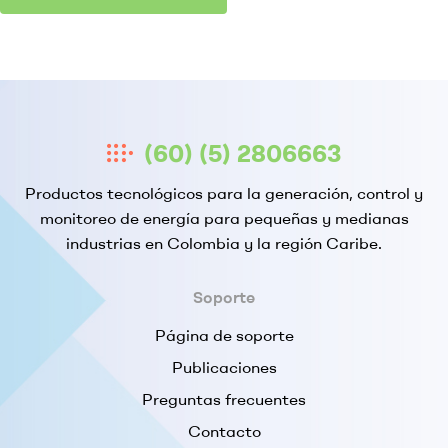
(60) (5) 2806663
Productos tecnológicos para la generación, control y
monitoreo de energía para pequeñas y medianas
industrias en Colombia y la región Caribe.
Soporte
Página de soporte
Publicaciones
Preguntas frecuentes
Contacto