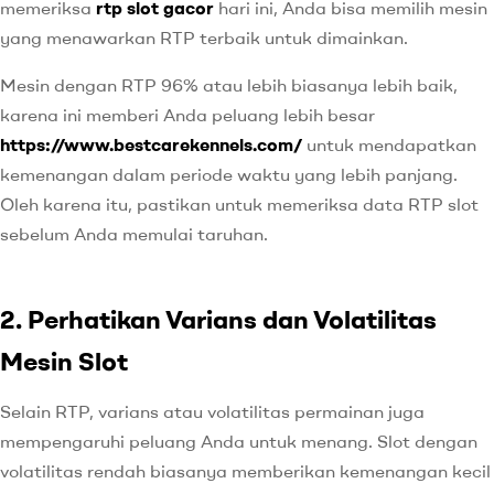
memeriksa
rtp slot gacor
hari ini, Anda bisa memilih mesin
yang menawarkan RTP terbaik untuk dimainkan.
Mesin dengan RTP 96% atau lebih biasanya lebih baik,
karena ini memberi Anda peluang lebih besar
https://www.bestcarekennels.com/
untuk mendapatkan
kemenangan dalam periode waktu yang lebih panjang.
Oleh karena itu, pastikan untuk memeriksa data RTP slot
sebelum Anda memulai taruhan.
2.
Perhatikan Varians dan Volatilitas
Mesin Slot
Selain RTP, varians atau volatilitas permainan juga
mempengaruhi peluang Anda untuk menang. Slot dengan
volatilitas rendah biasanya memberikan kemenangan kecil