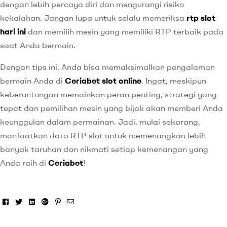
dengan lebih percaya diri dan mengurangi risiko
kekalahan. Jangan lupa untuk selalu memeriksa
rtp slot
hari ini
dan memilih mesin yang memiliki RTP terbaik pada
saat Anda bermain.
Dengan tips ini, Anda bisa memaksimalkan pengalaman
bermain Anda di
Ceriabet slot online
. Ingat, meskipun
keberuntungan memainkan peran penting, strategi yang
tepat dan pemilihan mesin yang bijak akan memberi Anda
keunggulan dalam permainan. Jadi, mulai sekarang,
manfaatkan data RTP slot untuk memenangkan lebih
banyak taruhan dan nikmati setiap kemenangan yang
Anda raih di
Ceriabet
!
Facebook
Twitter
Linkedin
Google+
Pinterest
Email