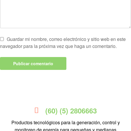
Guardar mi nombre, correo electrónico y sitio web en este
navegador para la próxima vez que haga un comentario.
(60) (5) 2806663
Productos tecnológicos para la generación, control y
monitoreo de energía para pequeñas y medianas