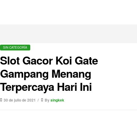
SIN CATEGORÍA
Slot Gacor Koi Gate
Gampang Menang
Terpercaya Hari Ini
30 de julio de 2021
By
singkek