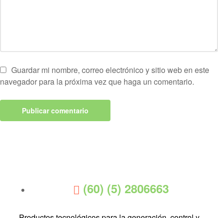
Guardar mi nombre, correo electrónico y sitio web en este
navegador para la próxima vez que haga un comentario.
(60) (5) 2806663
Productos tecnológicos para la generación, control y