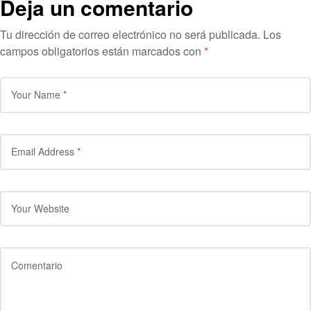
Deja un comentario
Tu dirección de correo electrónico no será publicada.
Los
campos obligatorios están marcados con
*