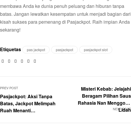
membawa Anda ke dunia penuh peluang dan hiburan tanpa
batas. Jangan lewatkan kesempatan untuk menjadi bagian dari
kisah sukses para pemenang di Pasjackpot. Raih impian Anda
sekarang!
Etiquetas
pas jackpot
pasjackpot
pasjackpot slot
Facebook
Twitter
Linkedin
Google+
Pinterest
Email
PREV POST
Misteri Kebab: Jelajahi
Beragam Pilihan Saus
Pasjackpot: Aksi Tanpa
Rahasia Nan Menggoda
Batas, Jackpot Melimpah
NEXT POST
Lidah
Ruah Menanti
Kemenanganmu