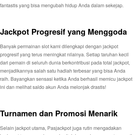
fantastis yang bisa mengubah hidup Anda dalam sekejap.
Jackpot Progresif yang Menggoda
Banyak permainan slot kami dilengkapi dengan jackpot
progresif yang terus meningkat nilainya. Setiap taruhan kecil
dari pemain di seluruh dunia berkontribusi pada total jackpot,
menjadikannya salah satu hadiah terbesar yang bisa Anda
raih. Bayangkan sensasi ketika Anda berhasil memicu jackpot
ini dan melihat saldo akun Anda melonjak drastis!
Turnamen dan Promosi Menarik
Selain jackpot utama, Pasjackpot juga rutin mengadakan