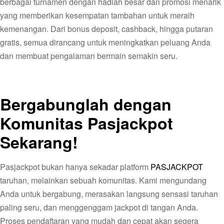
berbagai turnamen dengan hadiah besar dan promosi menarik
yang memberikan kesempatan tambahan untuk meraih
kemenangan. Dari bonus deposit, cashback, hingga putaran
gratis, semua dirancang untuk meningkatkan peluang Anda
dan membuat pengalaman bermain semakin seru.
Bergabunglah dengan
Komunitas Pasjackpot
Sekarang!
Pasjackpot bukan hanya sekadar platform
PASJACKPOT
taruhan, melainkan sebuah komunitas. Kami mengundang
Anda untuk bergabung, merasakan langsung sensasi taruhan
paling seru, dan menggenggam jackpot di tangan Anda.
Proses pendaftaran yang mudah dan cepat akan segera