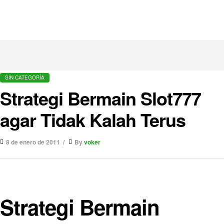
SIN CATEGORÍA
Strategi Bermain Slot777
agar Tidak Kalah Terus
8 de enero de 2011
By
voker
Strategi Bermain