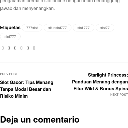
pengalaman bermain slot online dengan lebih bertanggung
jawab dan menyenangkan.
Etiquetas
777slot
situsslot777
slot 777
slot77
slot777
Facebook
Twitter
Linkedin
Google+
Pinterest
Email
PREV POST
Starlight Princess:
Panduan Menang dengan
Slot Gacor: Tips Menang
Fitur Wild & Bonus Spins
Tanpa Modal Besar dan
NEXT POST
Risiko Minim
Deja un comentario