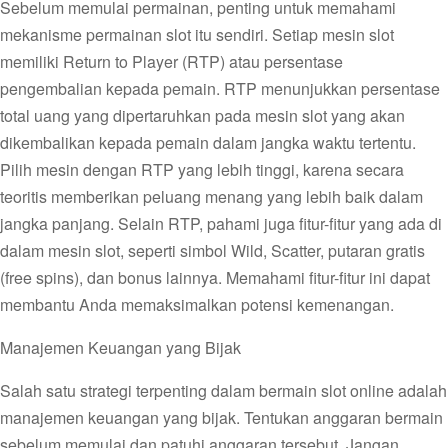
Sebelum memulai permainan, penting untuk memahami
mekanisme permainan slot itu sendiri. Setiap mesin slot
memiliki Return to Player (RTP) atau persentase
pengembalian kepada pemain. RTP menunjukkan persentase
total uang yang dipertaruhkan pada mesin slot yang akan
dikembalikan kepada pemain dalam jangka waktu tertentu.
Pilih mesin dengan RTP yang lebih tinggi, karena secara
teoritis memberikan peluang menang yang lebih baik dalam
jangka panjang. Selain RTP, pahami juga fitur-fitur yang ada di
dalam mesin slot, seperti simbol Wild, Scatter, putaran gratis
(free spins), dan bonus lainnya. Memahami fitur-fitur ini dapat
membantu Anda memaksimalkan potensi kemenangan.
Manajemen Keuangan yang Bijak
Salah satu strategi terpenting dalam bermain slot online adalah
manajemen keuangan yang bijak. Tentukan anggaran bermain
sebelum memulai dan patuhi anggaran tersebut. Jangan