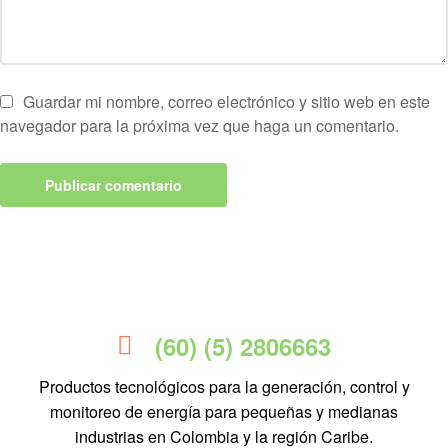
Guardar mi nombre, correo electrónico y sitio web en este
navegador para la próxima vez que haga un comentario.
(60) (5) 2806663
Productos tecnológicos para la generación, control y
monitoreo de energía para pequeñas y medianas
industrias en Colombia y la región Caribe.