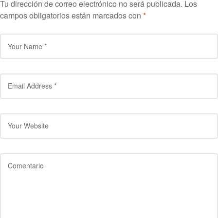
Tu dirección de correo electrónico no será publicada.
Los
campos obligatorios están marcados con
*