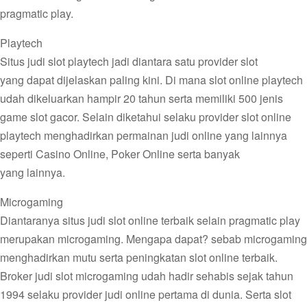
pragmatic play.
Playtech
Situs judi slot playtech jadi diantara satu provider slot
yang dapat dijelaskan paling kini. Di mana slot online playtech
udah dikeluarkan hampir 20 tahun serta memiliki 500 jenis
game slot gacor. Selain diketahui selaku provider slot online
playtech menghadirkan permainan judi online yang lainnya
seperti Casino Online, Poker Online serta banyak
yang lainnya.
Microgaming
Diantaranya situs judi slot online terbaik selain pragmatic play
merupakan microgaming. Mengapa dapat? sebab microgaming
menghadirkan mutu serta peningkatan slot online terbaik.
Broker judi slot microgaming udah hadir sehabis sejak tahun
1994 selaku provider judi online pertama di dunia. Serta slot