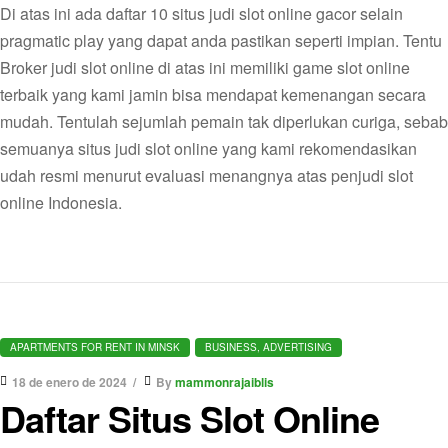
Di atas ini ada daftar 10 situs judi slot online gacor selain
pragmatic play yang dapat anda pastikan seperti impian. Tentu
Broker judi slot online di atas ini memiliki game slot online
terbaik yang kami jamin bisa mendapat kemenangan secara
mudah. Tentulah sejumlah pemain tak diperlukan curiga, sebab
semuanya situs judi slot online yang kami rekomendasikan
udah resmi menurut evaluasi menangnya atas penjudi slot
online Indonesia.
APARTMENTS FOR RENT IN MINSK
BUSINESS, ADVERTISING
18 de enero de 2024
By
mammonrajaiblis
Daftar Situs Slot Online