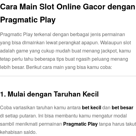
Cara Main Slot Online Gacor dengan
Pragmatic Play
Pragmatic Play terkenal dengan berbagai jenis permainan
yang bisa dimainkan lewat perangkat apapun. Walaupun slot
adalah game yang cukup mudah buat menang jackpot, kamu
tetap perlu tahu beberapa tips buat ngasih peluang menang
lebih besar. Berikut cara main yang bisa kamu coba:
1. Mulai dengan Taruhan Kecil
Coba variasikan taruhan kamu antara
bet kecil
dan
bet besar
di setiap putaran. Ini bisa membantu kamu mengatur modal
sambil menikmati permainan
Pragmatic Play
tanpa harus takut
kehabisan saldo.