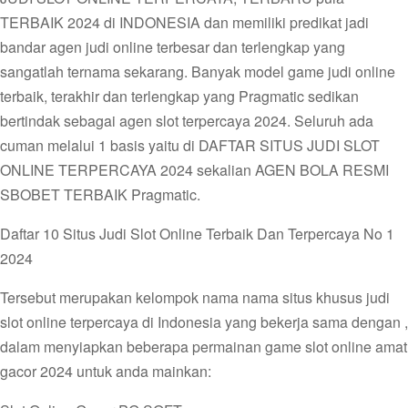
TERBAIK 2024 di INDONESIA dan memiliki predikat jadi
bandar agen judi online terbesar dan terlengkap yang
sangatlah ternama sekarang. Banyak model game judi online
terbaik, terakhir dan terlengkap yang Pragmatic sedikan
bertindak sebagai agen slot terpercaya 2024. Seluruh ada
cuman melalui 1 basis yaitu di DAFTAR SITUS JUDI SLOT
ONLINE TERPERCAYA 2024 sekalian AGEN BOLA RESMI
SBOBET TERBAIK Pragmatic.
Daftar 10 Situs Judi Slot Online Terbaik Dan Terpercaya No 1
2024
Tersebut merupakan kelompok nama nama situs khusus judi
slot online terpercaya di Indonesia yang bekerja sama dengan ,
dalam menyiapkan beberapa permainan game slot online amat
gacor 2024 untuk anda mainkan: