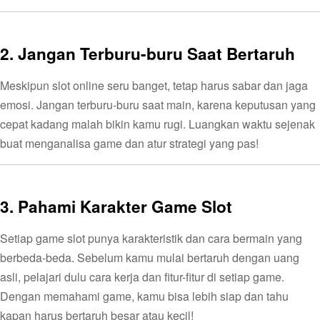
2. Jangan Terburu-buru Saat Bertaruh
Meskipun slot online seru banget, tetap harus sabar dan jaga
emosi. Jangan terburu-buru saat main, karena keputusan yang
cepat kadang malah bikin kamu rugi. Luangkan waktu sejenak
buat menganalisa game dan atur strategi yang pas!
3. Pahami Karakter Game Slot
Setiap game slot punya karakteristik dan cara bermain yang
berbeda-beda. Sebelum kamu mulai bertaruh dengan uang
asli, pelajari dulu cara kerja dan fitur-fitur di setiap game.
Dengan memahami game, kamu bisa lebih siap dan tahu
kapan harus bertaruh besar atau kecil!