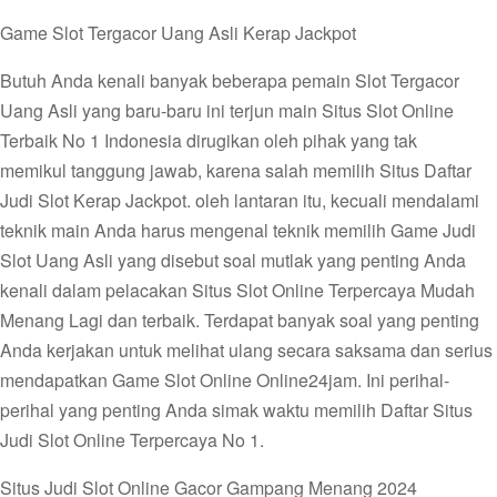
Game Slot Tergacor Uang Asli Kerap Jackpot
Butuh Anda kenali banyak beberapa pemain Slot Tergacor
Uang Asli yang baru-baru ini terjun main Situs Slot Online
Terbaik No 1 Indonesia dirugikan oleh pihak yang tak
memikul tanggung jawab, karena salah memilih Situs Daftar
Judi Slot Kerap Jackpot. oleh lantaran itu, kecuali mendalami
teknik main Anda harus mengenal teknik memilih Game Judi
Slot Uang Asli yang disebut soal mutlak yang penting Anda
kenali dalam pelacakan Situs Slot Online Terpercaya Mudah
Menang Lagi dan terbaik. Terdapat banyak soal yang penting
Anda kerjakan untuk melihat ulang secara saksama dan serius
mendapatkan Game Slot Online Online24jam. Ini perihal-
perihal yang penting Anda simak waktu memilih Daftar Situs
Judi Slot Online Terpercaya No 1.
Situs Judi Slot Online Gacor Gampang Menang 2024