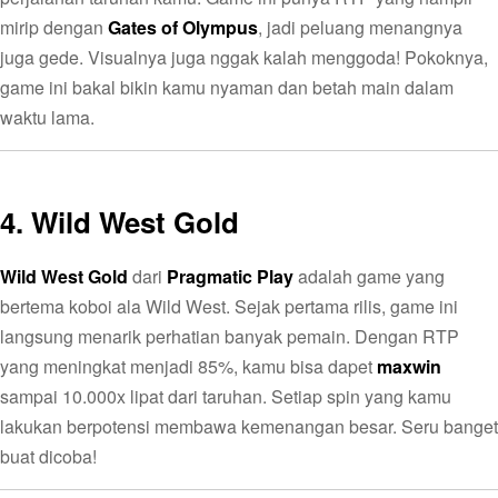
mirip dengan
Gates of Olympus
, jadi peluang menangnya
juga gede. Visualnya juga nggak kalah menggoda! Pokoknya,
game ini bakal bikin kamu nyaman dan betah main dalam
waktu lama.
4. Wild West Gold
Wild West Gold
dari
Pragmatic Play
adalah game yang
bertema koboi ala Wild West. Sejak pertama rilis, game ini
langsung menarik perhatian banyak pemain. Dengan RTP
yang meningkat menjadi 85%, kamu bisa dapet
maxwin
sampai 10.000x lipat dari taruhan. Setiap spin yang kamu
lakukan berpotensi membawa kemenangan besar. Seru banget
buat dicoba!