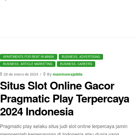
APARTMENTS FOR RENT IN MINSK
BUSINESS, ADVERTISING
BUSINESS, ARTICLE MARKETING
BUSINESS, CAREERS
28 de enero de 2024
By
mammonrajaiblis
Situs Slot Online Gacor
Pragmatic Play Terpercaya
2024 Indonesia
Pragmatic play selaku situs judi slot online terpercaya jamin
memperoleh kemenangan di Indonesia atau dunia yang