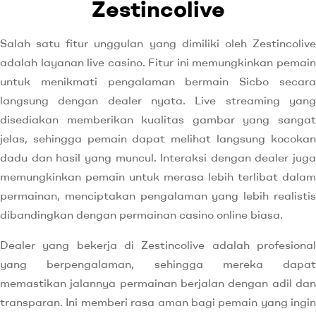
Zestincolive
Salah satu fitur unggulan yang dimiliki oleh Zestincolive
adalah layanan live casino. Fitur ini memungkinkan pemain
untuk menikmati pengalaman bermain Sicbo secara
langsung dengan dealer nyata. Live streaming yang
disediakan memberikan kualitas gambar yang sangat
jelas, sehingga pemain dapat melihat langsung kocokan
dadu dan hasil yang muncul. Interaksi dengan dealer juga
memungkinkan pemain untuk merasa lebih terlibat dalam
permainan, menciptakan pengalaman yang lebih realistis
dibandingkan dengan permainan casino online biasa.
Dealer yang bekerja di Zestincolive adalah profesional
yang berpengalaman, sehingga mereka dapat
memastikan jalannya permainan berjalan dengan adil dan
transparan. Ini memberi rasa aman bagi pemain yang ingin