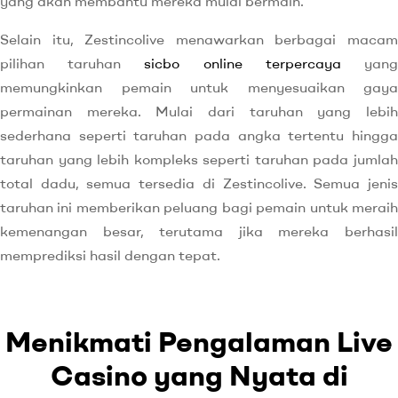
yang akan membantu mereka mulai bermain.
Selain itu, Zestincolive menawarkan berbagai macam
pilihan taruhan
sicbo online terpercaya
yan
memungkinkan pemain untuk menyesuaikan gaya
permainan mereka. Mulai dari taruhan yang lebih
sederhana seperti taruhan pada angka tertentu hingga
taruhan yang lebih kompleks seperti taruhan pada jumlah
total dadu, semua tersedia di Zestincolive. Semua jenis
taruhan ini memberikan peluang bagi pemain untuk meraih
kemenangan besar, terutama jika mereka berhasil
memprediksi hasil dengan tepat.
Menikmati Pengalaman Live
Casino yang Nyata di