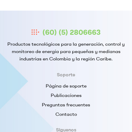
(60) (5) 2806663
Productos tecnológicos para la generación, control y
monitoreo de energía para pequeñas y medianas
industrias en Colombia y la región Caribe.
Soporte
Página de soporte
Publicaciones
Preguntas frecuentes
Contacto
Síguenos