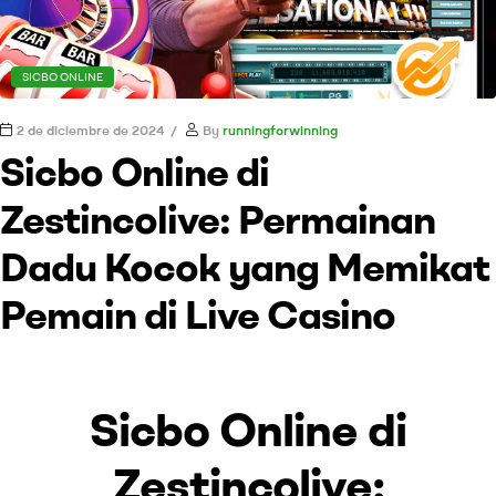
SICBO ONLINE
2 de diciembre de 2024
By
runningforwinning
Sicbo Online di
Zestincolive: Permainan
Dadu Kocok yang Memikat
Pemain di Live Casino
Sicbo Online di
Zestincolive: