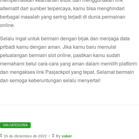
alternatif dari sumber terpercaya, kamu bisa menghindari
berbagai masalah yang sering terjadi di dunia permainan
online.
Selalu ingat untuk bermain dengan bijak dan menjaga data
pribadi kamu dengan aman. Jika kamu baru memulai
petualangan bermain slot online, pastikan kamu sudah
memahami betul cara-cara yang aman dalam memilih platform
dan mengakses link Pasjackpot yang tepat. Selamat bermain
dan semoga keberuntungan selalu menyertai!
SIN CATEGORÍA
26 de diciembre de 2022
By
voker