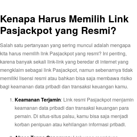
Kenapa Harus Memilih Link
Pasjackpot yang Resmi?
Salah satu pertanyaan yang sering muncul adalah mengapa
kita harus memilih link Pasjackpot yang resmi? Ini penting,
karena banyak sekali link-link yang beredar di internet yang
mengklaim sebagai link Pasjackpot, namun sebenarnya tidak
memiliki lisensi resmi atau bahkan bisa saja membawa risiko
bagi keamanan data pribadi dan transaksi keuangan kamu.
Keamanan Terjamin
: Link resmi Pasjackpot menjamin
keamanan data pribadi dan transaksi keuangan para
pemain. Di situs-situs palsu, kamu bisa saja menjadi
korban penipuan atau kehilangan informasi pribadi.