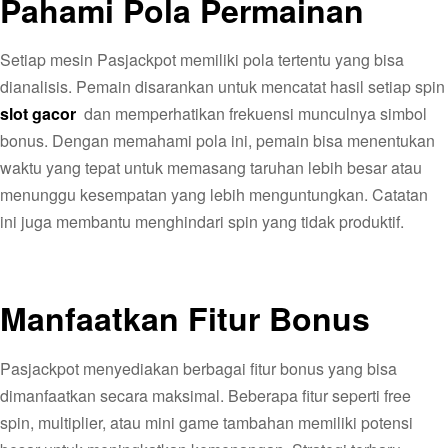
Pahami Pola Permainan
Setiap mesin Pasjackpot memiliki pola tertentu yang bisa
dianalisis. Pemain disarankan untuk mencatat hasil setiap spin
slot gacor
dan memperhatikan frekuensi munculnya simbol
bonus. Dengan memahami pola ini, pemain bisa menentukan
waktu yang tepat untuk memasang taruhan lebih besar atau
menunggu kesempatan yang lebih menguntungkan. Catatan
ini juga membantu menghindari spin yang tidak produktif.
Manfaatkan Fitur Bonus
Pasjackpot menyediakan berbagai fitur bonus yang bisa
dimanfaatkan secara maksimal. Beberapa fitur seperti free
spin, multiplier, atau mini game tambahan memiliki potensi