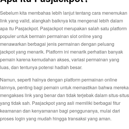
Sebelum kita membahas lebih lanjut tentang cara menemukan
link yang valid, alangkah baiknya kita mengenal lebih dalam
apa itu Pasjackpot. Pasjackpot merupakan salah satu platform
populer untuk bermain permainan slot online yang
menawarkan berbagai jenis permainan dengan peluang
jackpot yang menarik. Platform ini menarik perhatian banyak
pemain karena kemudahan akses, variasi permainan yang
luas, dan tentunya potensi hadiah besar.
Namun, seperti halnya dengan platform permainan online
lainnya, penting bagi pemain untuk memastikan bahwa mereka
mengakses link yang benar dan tidak terjebak dalam situs-situs
yang tidak sah. Pasjackpot yang asli memiliki berbagai fitur
keamanan dan kenyamanan bagi penggunanya, mulai dari
proses login yang mudah hingga transaksi yang aman.