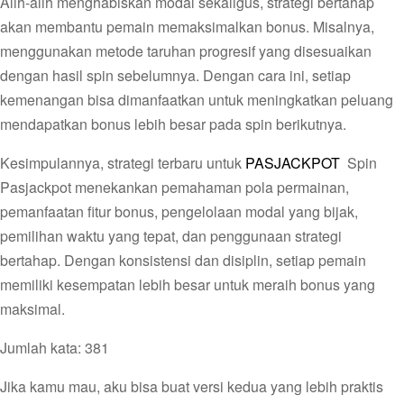
Alih-alih menghabiskan modal sekaligus, strategi bertahap
akan membantu pemain memaksimalkan bonus. Misalnya,
menggunakan metode taruhan progresif yang disesuaikan
dengan hasil spin sebelumnya. Dengan cara ini, setiap
kemenangan bisa dimanfaatkan untuk meningkatkan peluang
mendapatkan bonus lebih besar pada spin berikutnya.
Kesimpulannya, strategi terbaru untuk
PASJACKPOT
Spin
Pasjackpot menekankan pemahaman pola permainan,
pemanfaatan fitur bonus, pengelolaan modal yang bijak,
pemilihan waktu yang tepat, dan penggunaan strategi
bertahap. Dengan konsistensi dan disiplin, setiap pemain
memiliki kesempatan lebih besar untuk meraih bonus yang
maksimal.
Jumlah kata: 381
Jika kamu mau, aku bisa buat versi kedua yang lebih praktis