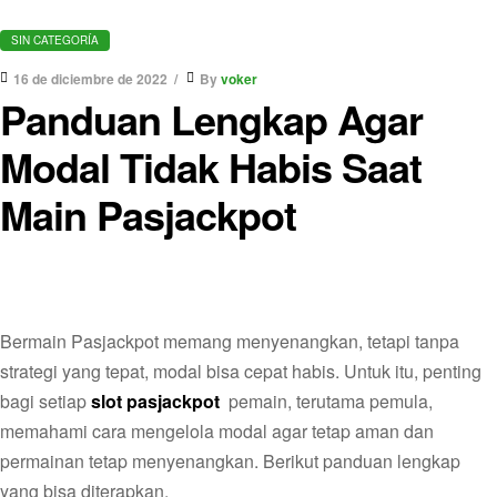
SIN CATEGORÍA
16 de diciembre de 2022
By
voker
Panduan Lengkap Agar
Modal Tidak Habis Saat
Main Pasjackpot
Bermain Pasjackpot memang menyenangkan, tetapi tanpa
strategi yang tepat, modal bisa cepat habis. Untuk itu, penting
bagi setiap
slot pasjackpot
pemain, terutama pemula,
memahami cara mengelola modal agar tetap aman dan
permainan tetap menyenangkan. Berikut panduan lengkap
yang bisa diterapkan.