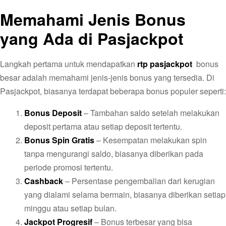
Memahami Jenis Bonus
yang Ada di Pasjackpot
Langkah pertama untuk mendapatkan
rtp pasjackpot
bonus
besar adalah memahami jenis-jenis bonus yang tersedia. Di
Pasjackpot, biasanya terdapat beberapa bonus populer seperti:
Bonus Deposit
– Tambahan saldo setelah melakukan
deposit pertama atau setiap deposit tertentu.
Bonus Spin Gratis
– Kesempatan melakukan spin
tanpa mengurangi saldo, biasanya diberikan pada
periode promosi tertentu.
Cashback
– Persentase pengembalian dari kerugian
yang dialami selama bermain, biasanya diberikan setiap
minggu atau setiap bulan.
Jackpot Progresif
– Bonus terbesar yang bisa