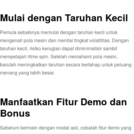
Mulai dengan Taruhan Kecil
Pemula sebaiknya memulai dengan taruhan kecil untuk
mengenali pola mesin dan menilai tingkat volatilitas. Dengan
taruhan kecil, risiko kerugian dapat diminimalisir sambil
mempelajari ritme spin. Setelah memahami pola mesin,
barulah meningkatkan taruhan secara bertahap untuk peluang
menang yang lebih besar.
Manfaatkan Fitur Demo dan
Bonus
Sebelum bermain dengan modal asli, cobalah fitur demo yang