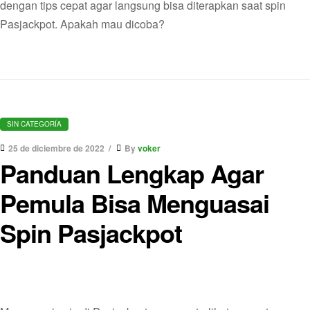
dengan tips cepat agar langsung bisa diterapkan saat spin
Pasjackpot. Apakah mau dicoba?
SIN CATEGORÍA
25 de diciembre de 2022
By
voker
Panduan Lengkap Agar
Pemula Bisa Menguasai
Spin Pasjackpot