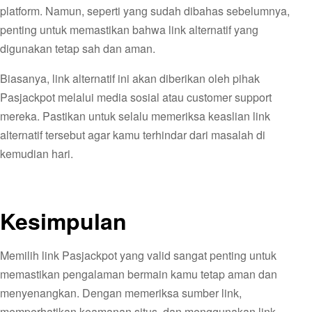
platform. Namun, seperti yang sudah dibahas sebelumnya,
penting untuk memastikan bahwa link alternatif yang
digunakan tetap sah dan aman.
Biasanya, link alternatif ini akan diberikan oleh pihak
Pasjackpot melalui media sosial atau customer support
mereka. Pastikan untuk selalu memeriksa keaslian link
alternatif tersebut agar kamu terhindar dari masalah di
kemudian hari.
Kesimpulan
Memilih link Pasjackpot yang valid sangat penting untuk
memastikan pengalaman bermain kamu tetap aman dan
menyenangkan. Dengan memeriksa sumber link,
memperhatikan keamanan situs, dan menggunakan link