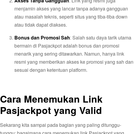
Akses Tanpa Gangguan
: Link yang resmi juga
menjamin akses yang lancar tanpa adanya gangguan
atau masalah teknis, seperti situs yang tiba-tiba down
atau tidak dapat diakses.
Bonus dan Promosi Sah
: Salah satu daya tarik utama
bermain di Pasjackpot adalah bonus dan promosi
menarik yang sering ditawarkan. Namun, hanya link
resmi yang memberikan akses ke promosi yang sah dan
sesuai dengan ketentuan platform.
Cara Menemukan Link
Pasjackpot yang Valid
Sekarang kita sampai pada bagian yang paling ditunggu-
tunggu: bagaimana cara menemukan link Pasjackpot yang