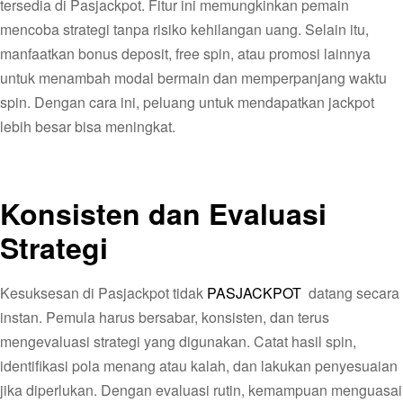
tersedia di Pasjackpot. Fitur ini memungkinkan pemain
mencoba strategi tanpa risiko kehilangan uang. Selain itu,
manfaatkan bonus deposit, free spin, atau promosi lainnya
untuk menambah modal bermain dan memperpanjang waktu
spin. Dengan cara ini, peluang untuk mendapatkan jackpot
lebih besar bisa meningkat.
Konsisten dan Evaluasi
Strategi
Kesuksesan di Pasjackpot tidak
PASJACKPOT
datang secara
instan. Pemula harus bersabar, konsisten, dan terus
mengevaluasi strategi yang digunakan. Catat hasil spin,
identifikasi pola menang atau kalah, dan lakukan penyesuaian
jika diperlukan. Dengan evaluasi rutin, kemampuan menguasai