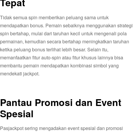
Tepat
Tidak semua spin memberikan peluang sama untuk
mendapatkan bonus. Pemain sebaiknya menggunakan strategi
spin bertahap, mulai dari taruhan kecil untuk mengenali pola
permainan, kemudian secara bertahap meningkatkan taruhan
ketika peluang bonus terlihat lebih besar. Selain itu,
memanfaatkan fitur auto-spin atau fitur khusus lainnya bisa
membantu pemain mendapatkan kombinasi simbol yang
mendekati jackpot.
Pantau Promosi dan Event
Spesial
Pasjackpot sering mengadakan event spesial dan promosi