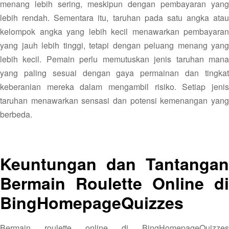
menang lebih sering, meskipun dengan pembayaran yang
lebih rendah. Sementara itu, taruhan pada satu angka atau
kelompok angka yang lebih kecil menawarkan pembayaran
yang jauh lebih tinggi, tetapi dengan peluang menang yang
lebih kecil. Pemain perlu memutuskan jenis taruhan mana
yang paling sesuai dengan gaya permainan dan tingkat
keberanian mereka dalam mengambil risiko. Setiap jenis
taruhan menawarkan sensasi dan potensi kemenangan yang
berbeda.
Keuntungan dan Tantangan
Bermain Roulette Online di
BingHomepageQuizzes
Bermain roulette online di BingHomepageQuizzes