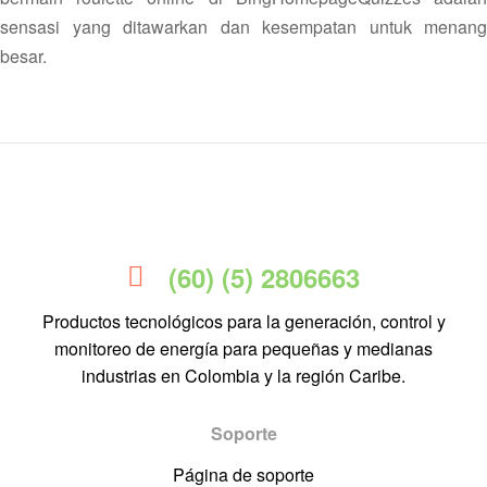
sensasi yang ditawarkan dan kesempatan untuk menang
besar.
(60) (5) 2806663
Productos tecnológicos para la generación, control y
monitoreo de energía para pequeñas y medianas
industrias en Colombia y la región Caribe.
Soporte
Página de soporte