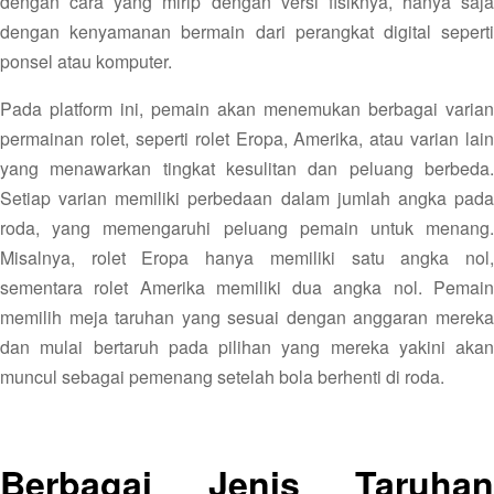
dengan cara yang mirip dengan versi fisiknya, hanya saja
dengan kenyamanan bermain dari perangkat digital seperti
ponsel atau komputer.
Pada platform ini, pemain akan menemukan berbagai varian
permainan rolet, seperti rolet Eropa, Amerika, atau varian lain
yang menawarkan tingkat kesulitan dan peluang berbeda.
Setiap varian memiliki perbedaan dalam jumlah angka pada
roda, yang memengaruhi peluang pemain untuk menang.
Misalnya, rolet Eropa hanya memiliki satu angka nol,
sementara rolet Amerika memiliki dua angka nol. Pemain
memilih meja taruhan yang sesuai dengan anggaran mereka
dan mulai bertaruh pada pilihan yang mereka yakini akan
muncul sebagai pemenang setelah bola berhenti di roda.
Berbagai Jenis Taruhan