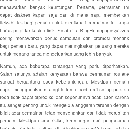
menawarkan banyak keuntungan. Pertama, permainan ini
dapat diakses kapan saja dan di mana saja, memberikan
fleksibilitas bagi pemain untuk menikmati permainan ini tanpa
harus pergi ke kasino fisik. Selain itu, BingHomepageQuizzes
sering menawarkan bonus sambutan dan promosi menarik
bagi pemain baru, yang dapat meningkatkan peluang mereka
untuk menang tanpa mengeluarkan uang lebih banyak.
Namun, ada beberapa tantangan yang perlu diperhatikan.
Salah satunya adalah kenyataan bahwa permainan roulette
sangat bergantung pada keberuntungan. Meskipun pemain
dapat menggunakan strategi tertentu, hasil dari setiap putaran
roda tidak dapat diprediksi dan sepenuhnya acak. Oleh karena
itu, sangat penting untuk mengelola anggaran taruhan dengan
bijak agar permainan tetap menyenankan dan tidak merugikan
pemain. Meskipun ada risiko, keuntungan dari pengalaman
bermain roulette online di BingHomepageQuizzes adalah