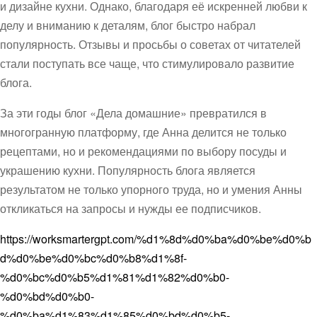
и дизайне кухни. Однако, благодаря её искренней любви к
делу и вниманию к деталям, блог быстро набрал
популярность. Отзывы и просьбы о советах от читателей
стали поступать все чаще, что стимулировало развитие
блога.
За эти годы блог «Дела домашние» превратился в
многогранную платформу, где Анна делится не только
рецептами, но и рекомендациями по выбору посуды и
украшению кухни. Популярность блога является
результатом не только упорного труда, но и умения Анны
откликаться на запросы и нужды ее подписчиков.
https://worksmartergpt.com/%d1%8d%d0%ba%d0%be%d0%b
d%d0%be%d0%bc%d0%b8%d1%8f-
%d0%bc%d0%b5%d1%81%d1%82%d0%b0-
%d0%bd%d0%b0-
%d0%ba%d1%83%d1%85%d0%bd%d0%b5-