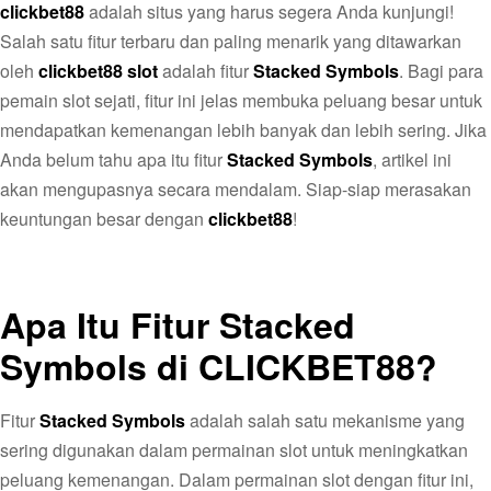
clickbet88
adalah situs yang harus segera Anda kunjungi!
Salah satu fitur terbaru dan paling menarik yang ditawarkan
oleh
clickbet88
slot
adalah fitur
Stacked Symbols
. Bagi para
pemain slot sejati, fitur ini jelas membuka peluang besar untuk
mendapatkan kemenangan lebih banyak dan lebih sering. Jika
Anda belum tahu apa itu fitur
Stacked Symbols
, artikel ini
akan mengupasnya secara mendalam. Siap-siap merasakan
keuntungan besar dengan
clickbet88
!
Apa Itu Fitur Stacked
Symbols di CLICKBET88?
Fitur
Stacked Symbols
adalah salah satu mekanisme yang
sering digunakan dalam permainan slot untuk meningkatkan
peluang kemenangan. Dalam permainan slot dengan fitur ini,