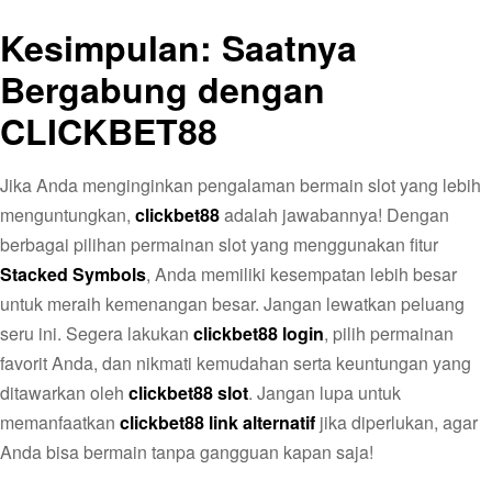
Kesimpulan: Saatnya
Bergabung dengan
CLICKBET88
Jika Anda menginginkan pengalaman bermain slot yang lebih
menguntungkan,
clickbet88
adalah jawabannya! Dengan
berbagai pilihan permainan slot yang menggunakan fitur
Stacked Symbols
, Anda memiliki kesempatan lebih besar
untuk meraih kemenangan besar. Jangan lewatkan peluang
seru ini. Segera lakukan
clickbet88 login
, pilih permainan
favorit Anda, dan nikmati kemudahan serta keuntungan yang
ditawarkan oleh
clickbet88 slot
. Jangan lupa untuk
memanfaatkan
clickbet88 link alternatif
jika diperlukan, agar
Anda bisa bermain tanpa gangguan kapan saja!