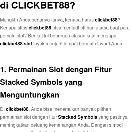
di CLICKBET88?
Mungkin Anda bertanya-tanya, kenapa harus
clickbet88
?
Kenapa situs
clickbet88
bisa menjadi pilihan utama bagi para
pemain slot? Berikut ini beberapa alasan kuat mengapa
clickbet88 slot
layak menjadi tempat bermain favorit Anda.
1.
Permainan Slot dengan Fitur
Stacked Symbols yang
Menguntungkan
Di
clickbet88
, Anda bisa menemukan banyak pilihan
permainan slot dengan fitur
Stacked Symbols
yang pastinya
meningkatkan peluang kemenangan Anda. Dengan simbol