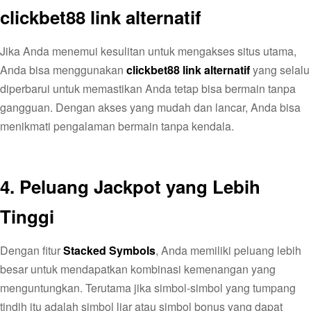
clickbet88 link alternatif
Jika Anda menemui kesulitan untuk mengakses situs utama,
Anda bisa menggunakan
clickbet88 link alternatif
yang selalu
diperbarui untuk memastikan Anda tetap bisa bermain tanpa
gangguan. Dengan akses yang mudah dan lancar, Anda bisa
menikmati pengalaman bermain tanpa kendala.
4.
Peluang Jackpot yang Lebih
Tinggi
Dengan fitur
Stacked Symbols
, Anda memiliki peluang lebih
besar untuk mendapatkan kombinasi kemenangan yang
menguntungkan. Terutama jika simbol-simbol yang tumpang
tindih itu adalah simbol liar atau simbol bonus yang dapat