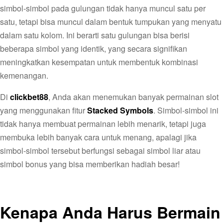
simbol-simbol pada gulungan tidak hanya muncul satu per
satu, tetapi bisa muncul dalam bentuk tumpukan yang menyatu
dalam satu kolom. Ini berarti satu gulungan bisa berisi
beberapa simbol yang identik, yang secara signifikan
meningkatkan kesempatan untuk membentuk kombinasi
kemenangan.
Di
clickbet88
, Anda akan menemukan banyak permainan slot
yang menggunakan fitur
Stacked Symbols
. Simbol-simbol ini
tidak hanya membuat permainan lebih menarik, tetapi juga
membuka lebih banyak cara untuk menang, apalagi jika
simbol-simbol tersebut berfungsi sebagai simbol liar atau
simbol bonus yang bisa memberikan hadiah besar!
Kenapa Anda Harus Bermain