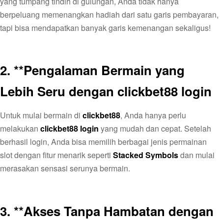
yang tumpang tindih di gulungan, Anda tidak hanya
berpeluang memenangkan hadiah dari satu garis pembayaran,
tapi bisa mendapatkan banyak garis kemenangan sekaligus!
2. **Pengalaman Bermain yang
Lebih Seru dengan
clickbet88 login
Untuk mulai bermain di
clickbet88
, Anda hanya perlu
melakukan
clickbet88 login
yang mudah dan cepat. Setelah
berhasil login, Anda bisa memilih berbagai jenis permainan
slot dengan fitur menarik seperti
Stacked Symbols
dan mulai
merasakan sensasi serunya bermain.
3. **Akses Tanpa Hambatan dengan